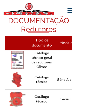
DOCUMENTAÇÃO
Redutores
Tipo de
Modelo
documento
Catálogo
técnico geral
de redutores
Olimar
Catálogo
Série A e R
técnico
Catálogo
Série L
técnico