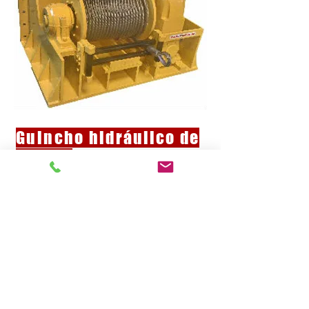
Guincho
hidráulico
de
40 ton.
Guincho hidráulico OLIMAR de
40 toneladas, para ser aplicado
em num barco de pesca.
VER MAIS